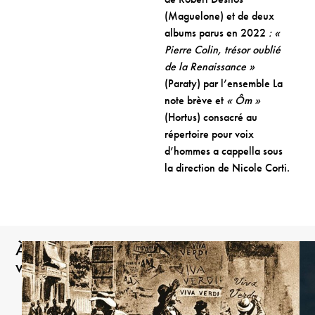
(Maguelone) et de deux
albums parus en 2022
: «
Pierre Colin, trésor oublié
de la Renaissance »
(Paraty) par l’ensemble La
note brève et
« Ôm »
(Hortus) consacré au
répertoire pour voix
d’hommes a cappella sous
la direction de Nicole Corti.
À
venir
À NE PAS MANQUER