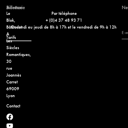
Adresse
Billetterie
Ne
Le
Par téléphone
Blok,
+ (0)4 37 48 93 71
Bâtiment
Du lundi eu jeudi de 8h à 17h et le vendredi de 9h à 12h
A
Tarifs
Les
Siècles
Romantiques,
30
rue
Joannès
Carret
69009
Lyon
Contact