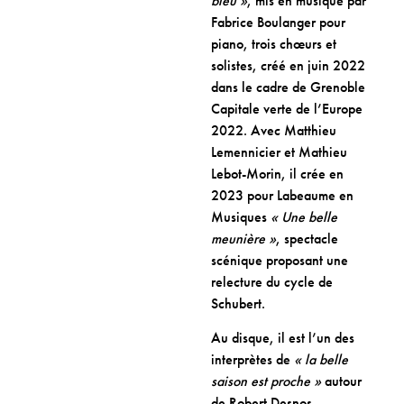
bleu »
, mis en musique par
Fabrice Boulanger pour
piano, trois chœurs et
solistes, créé en juin 2022
dans le cadre de Grenoble
Capitale verte de l’Europe
2022. Avec Matthieu
Lemennicier et Mathieu
Lebot-Morin, il crée en
2023 pour Labeaume en
Musiques
« Une belle
meunière »
, spectacle
scénique proposant une
relecture du cycle de
Schubert.
Au disque, il est l’un des
interprètes de
« la belle
saison est proche »
autour
de Robert Desnos