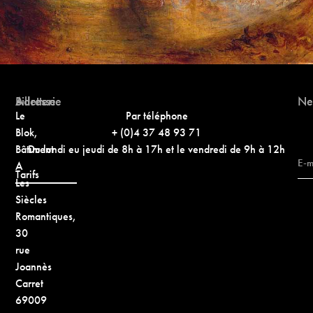
Adresse
Billetterie
Ne
Le
Par téléphone
Blok,
+ (0)4 37 48 93 71
Bâtiment
Du lundi eu jeudi de 8h à 17h et le vendredi de 9h à 12h
A
Tarifs
Les
Siècles
Romantiques,
30
rue
Joannès
Carret
69009