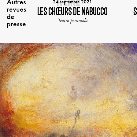
À LIRE
Autres
24 septembre 2021
revues
LES CHŒURS DE NABUCCO
S
de
Teatro persinsala
presse