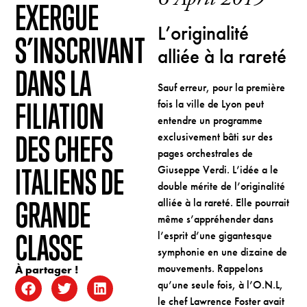
6 April 2019
EXERGUE
L’originalité
S’INSCRIVANT
alliée à la rareté
DANS LA
Sauf erreur, pour la première
FILIATION
fois la ville de Lyon peut
entendre un programme
DES CHEFS
exclusivement bâti sur des
pages orchestrales de
ITALIENS DE
Giuseppe Verdi. L’idée a le
double mérite de l’originalité
GRANDE
alliée à la rareté. Elle pourrait
même s’appréhender dans
CLASSE
l’esprit d’une gigantesque
symphonie en une dizaine de
mouvements. Rappelons
À partager !
qu’une seule fois, à l’O.N.L,
le chef Lawrence Foster avait