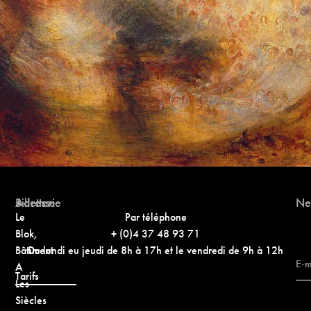
Adresse
Billetterie
Ne
Le
Par téléphone
Blok,
+ (0)4 37 48 93 71
Bâtiment
Du lundi eu jeudi de 8h à 17h et le vendredi de 9h à 12h
A
Tarifs
Les
Siècles